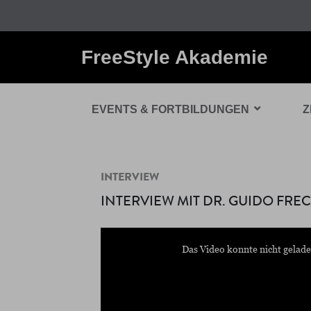
FreeStyle Akademie
EVENTS & FORTBILDUNGEN
Z
INTERVIEW
INTERVIEW MIT DR. GUIDO FRE
This
is
a
Das Video konnte nicht gelade
modal
window.