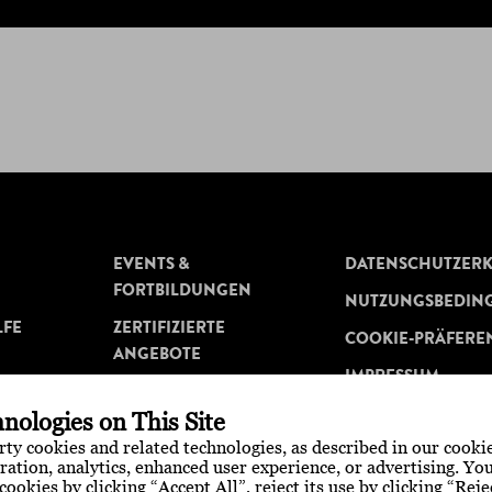
EVENTS &
DATENSCHUTZER
FORTBILDUNGEN
NUTZUNGSBEDIN
LFE
ZERTIFIZIERTE
COOKIE-PRÄFERE
ANGEBOTE
IMPRESSUM
MEDIATHEK
nologies on This Site
WISSENSCHAFT
arty cookies and related technologies, as described in our cookie
ration, analytics, enhanced user experience, or advertising. Y
cookies by clicking “Accept All”, reject its use by clicking “Reje