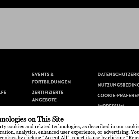
EVENTS &
DATENSCHUTZER
FORTBILDUNGEN
NUTZUNGSBEDIN
LFE
ZERTIFIZIERTE
COOKIE-PRÄFERE
ANGEBOTE
IMPRESSUM
MEDIATHEK
nologies on This Site
WISSENSCHAFT
arty cookies and related technologies, as described in our cookie
ration, analytics, enhanced user experience, or advertising. Y
cookies by clicking “Accept All”, reject its use by clicking “Reje