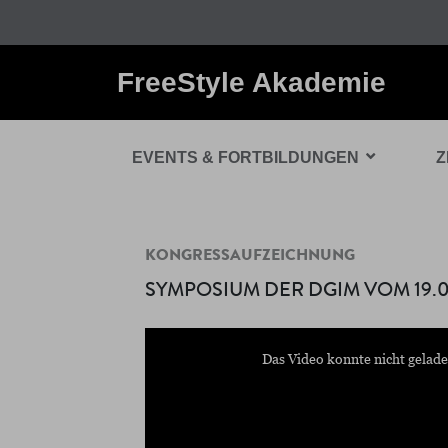
FreeStyle Akademie
EVENTS & FORTBILDUNGEN
Z
KONGRESSAUFZEICHNUNG
SYMPOSIUM DER DGIM VOM 19.0
This
is
a
Das Video konnte nicht gelade
modal
window.