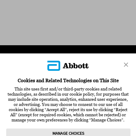
ANMELDEN / REGISTRIEREN
Cookies and Related Technologies on This Site
KONTAKT & HILFE
This site uses first and/or third-party cookies and related
ÜBER ABBOTT
technologies, as described in our cookie policy, for purposes that
may include site operation, analytics, enhanced user experience,
or advertising. You may choose to consent to our use of all
EVENTS & FORTBILDUNGEN
cookies by clicking “Accept All”, reject its use by clicking “Reject
All” (except for required cookies, which cannot be rejected) or
ZERTIFIZIERTE ANGEBOTE
manage your own preferences by clicking “Manage Choices”.
MEDIATHEK
WISSENSCHAFT
MANAGE CHOICES