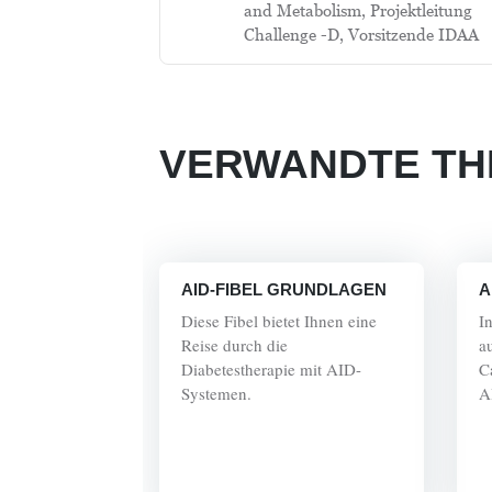
and Metabolism, Projektleitung
Challenge -D, Vorsitzende IDAA
VERWANDTE T
AID-FIBEL GRUNDLAGEN
A
Diese Fibel bietet Ihnen eine
In
Reise durch die
a
Diabetestherapie mit AID-
C
Systemen.
A