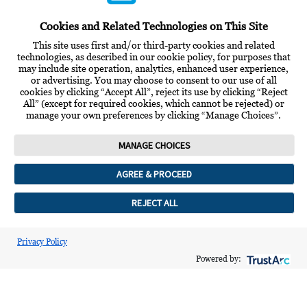
ANMELDEN / REGISTRIEREN
Cookies and Related Technologies on This Site
KONTAKT & HILFE
This site uses first and/or third-party cookies and related
ÜBER ABBOTT
technologies, as described in our cookie policy, for purposes that
may include site operation, analytics, enhanced user experience,
or advertising. You may choose to consent to our use of all
EVENTS & FORTBILDUNGEN
cookies by clicking “Accept All”, reject its use by clicking “Reject
All” (except for required cookies, which cannot be rejected) or
ZERTIFIZIERTE ANGEBOTE
manage your own preferences by clicking “Manage Choices”.
MEDIATHEK
WISSENSCHAFT
MANAGE CHOICES
AGREE & PROCEED
DATENSCHUTZERKLÄRUNG
NUTZUNGSBEDINGUNGEN
REJECT ALL
COOKIE-PRÄFERENZEN
IMPRESSUM
Privacy Policy
Powered by:
FOLGEN SIE ABBOTT